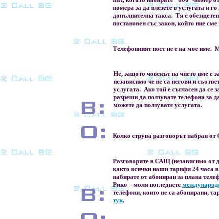
номера за да влезете в услугата и го
допълнителна такса. Тя е обезщетен
постановен със закон, който ние сме
Телефонният пост не е на мое име. 
Не, защото човекът на чието име е 
независимо че не са негови и съотв
услугата. Ако той е съгласен да се 
разреши да ползувате телефона за 
можете да ползувате услугата.
Колко струва разговорът набран от
Разговорите в САЩ (независимо от до
както всички наши тарифи 24 часа в
набирате от абониран за плана телеф
Рико - моля погледнете
международн
телефони, които не са абонирани, т
тук
.