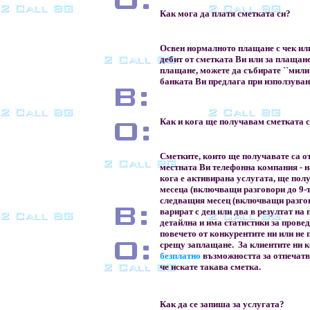
Как мога да платя сметката си?
Освен нормалното плащане с чек ил
дебит от сметката Ви или за плащане
плащане, можете да събирате ``мили"
банката Ви предлага при използуван
Как и кога ще получавам сметката 
Сметките, които ще получавате са от
местната Ви телефонна компания - на
кога е активирана услугата, ще полу
месеца (включващи разговори до 9-то
следващия месец (включващи разгово
варират с ден или два в резултат на
детайлна и има статистики за прове
повечето от конкурентите ни или не 
срещу заплащане. За клиентите ни к
безплатно
възможността за отпечатва
че искате такава сметка.
Как да се запиша за услугата?