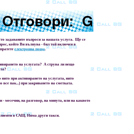
сто задаваните въпроси за нашата услуга. Ще се
рос, който Ви вълнува - бил той включен в
зпратете
електронна поща
.
тивирането на услугата? А струва ли нещо
ата?
 нито при активирането на услугата, нито
о все пак...) при закриването на сметката.
 - месечни, на разговор, на минута, или на каквото
клиенти в САЩ. Няма други такси.