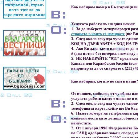
Как набирам номер в България (или
Услугата работи по следния начин:
1. За да наберете международен раз
страната в която се намирате
(ще Ви
3. След около секунда чувате единич
КОД НА ДЪРЖАВАТА + КОД НА ГР
4. Ако Ви дава заето или искате да 
# (два пъти # без интервал помежду 
5. НЕ НАБИРАЙТЕ "011" преди кода
Канада или Караибския басейн (всичк
например за да се свържете с (213) 4
Как набирам, когато не съм в къщи
От външен, мобилен, от чужбина или
услугата работи както е описано в 
2. След около секунда чувате единич
телефонната карта, който ще Ви бъд
6. Пазете номера на телефонната кар
оживени места като летища, обществе
наизустите.
7. От 1 януари 1998 Федералната К
на САЩ) одобри нов закон, според к
път, когато набирате ``800"-номер о