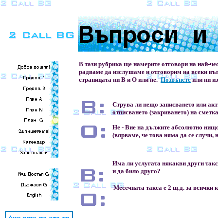
В тази рубрика ще намерите отговори на най-че
радваме да изслушаме и отговорим на всеки въп
страницата ни В и О или не.
Позвънете
или ни и
Струва ли нещо записването или ак
отписването (закриването) на сметк
Не - Вие на дължите абсолютно нищо
(вярваме, че това няма да се случи, н
Има ли услугата някакви други такси
и да било друго?
Месечната такса е 2 щ.д. за всички 