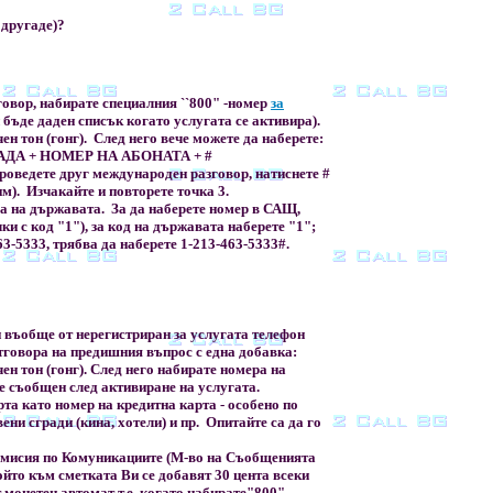
 другаде)?
говор, набирате специалния ``800" -номер
за
 бъде даден списък когато услугата се активира).
ен тон (гонг). След него вече можете да наберете:
АДА + НОМЕР НА АБОНАТА + #
проведете друг международен разговор, натиснете #
им). Изчакайте и повторете точка 3.
 на държавата. За да наберете номер в САЩ,
и с код "1"), за код на държавата наберете "1";
63-5333, трябва да наберете 1-213-463-5333#.
?
 въобще от нерегистриран за услугата телефон
отговора на предишния въпрос с една добавка:
ен тон (гонг). След него набирате номера на
е съобщен след активиране на услугата.
та като номер на кредитна карта - особено по
ни сгради (кина, хотели) и пр. Опитайте са да го
омисия по Комуникациите (М-во на Съобщенията
ойто към сметката Ви се добавят 30 цента всеки
т монетен автомат т.е. когато набирате"800"-