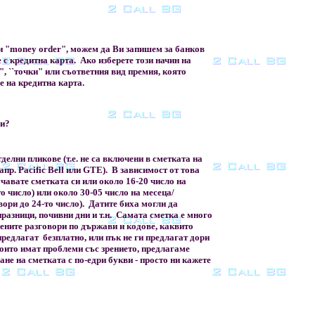
и "money order", можем да Ви запишем за банков
 с кредитна карта. Ако изберете този начин на
, ``точки" или съответния вид премия, която
е на кредитна карта.
си?
делни пликове (т.е. не са включени в сметката на
пр. Pacific Bell или GTE). В зависимост от това
чавате сметката си или около 16-20 число на
 число) или около 30-05 число на месеца/
ри до 24-то число). Датите биха могли да
 празници, почивни дни и т.н. Самата сметка е много
дените разговори по държави и кодове, каквито
предлагат безплатно, или пък не ги предлагат дори
оито имат проблеми със зрението, предлагаме
не на сметката с по-едри букви - просто ни кажете