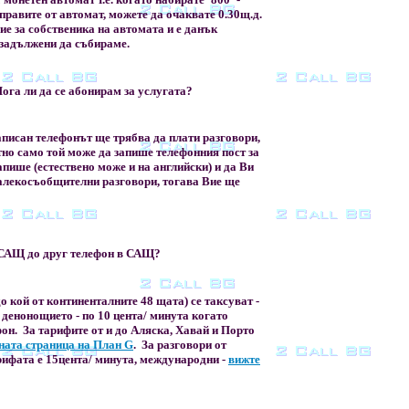
 правите от автомат, можете да очаквате 0.30щ.д.
ие за собственика на автомата и е данък
 задължени да събираме.
Мога ли да се абонирам за услугата?
записан телефонът ще трябва да плати разговори,
етно само той може да запише телефонния пост за
запише (естествено може и на английски) и да Ви
далекосъобщителни разговори, тогава Вие ще
 САЩ до друг телефон в САЩ?
 кой от континенталните 48 щата) се таксуват -
 денонощието - по 10 цента/ минута когато
он. За тарифите от и до Аляска, Хавай и Порто
ата страница на План G
. За разговори от
арифата е 15цента/ минута, международни -
вижте